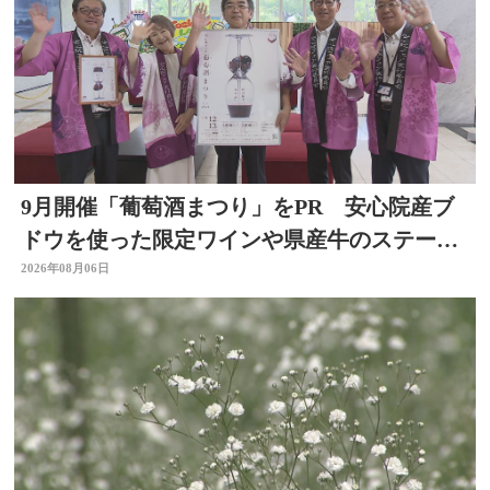
9月開催「葡萄酒まつり」をPR 安心院産ブ
ドウを使った限定ワインや県産牛のステーキ
など 大分
2026年08月06日