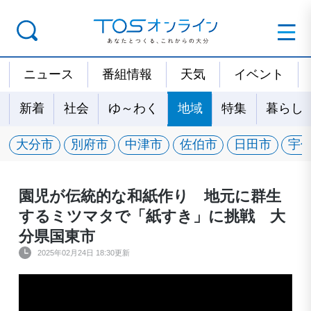
ニュース
番組情報
天気
イベント
新着
社会
ゆ～わく
地域
特集
暮らし
大分市
別府市
中津市
佐伯市
日田市
宇
園児が伝統的な和紙作り 地元に群生
するミツマタで「紙すき」に挑戦 大
分県国東市
2025年02月24日 18:30更新