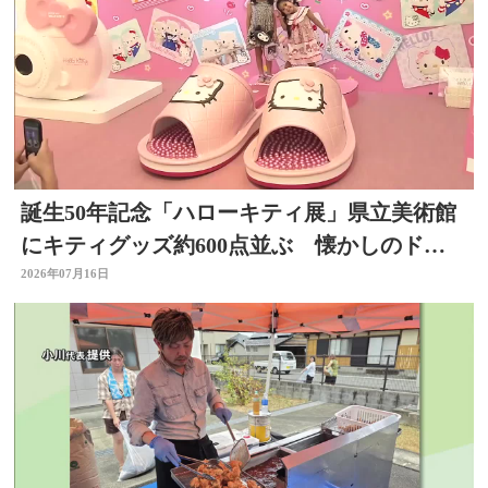
誕生50年記念「ハローキティ展」県立美術館
にキティグッズ約600点並ぶ 懐かしのドラ
イヤーなど 大分
2026年07月16日