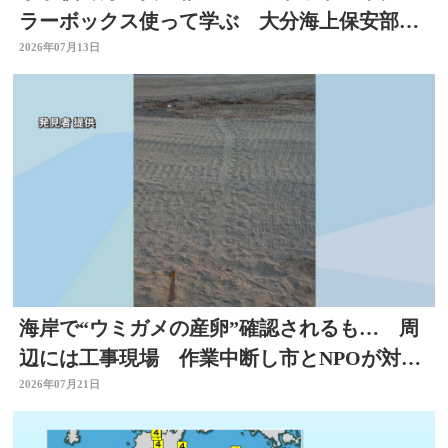
ラーボックス使って学ぶ 大分海上保安部が
初開催
2026年07月13日
海岸で“ウミガメの産卵”確認されるも… 周
辺には工事現場 作業中断し市とNPOが対応
を協議 大分
2026年07月21日