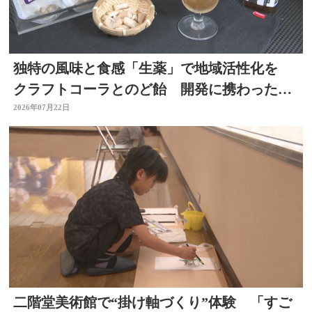
独特の風味と食感「生薬」で地域活性化を
クラフトコーラとのど飴 開発に携わった薬
剤師の思いは 大分
2026年07月22日
二階堂美術館で“掛け軸づくり”体験 「すご