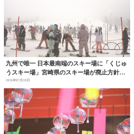
九州で唯一 日本最南端のスキー場に「くじゅ
うスキー場」宮崎県のスキー場が廃止方針
で 大分
2026年07月10日