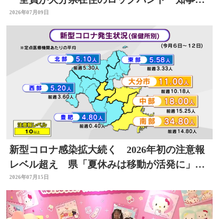
表敬
2026年07月09日
新型コロナ感染拡大続く 2026年初の注意報
レベル超え 県「夏休みは移動が活発に」感
染対策を 大分
2026年07月15日