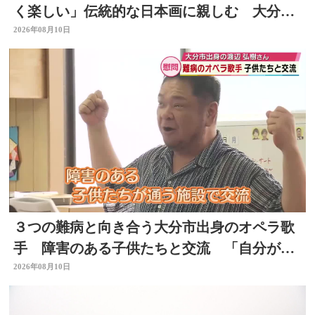
く楽しい」伝統的な日本画に親しむ 大分県
日出町
2026年08月10日
３つの難病と向き合う大分市出身のオペラ歌
手 障害のある子供たちと交流 「自分が元
気もらった」大分
2026年08月10日