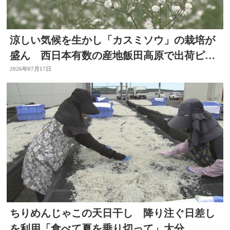
涼しい気候を生かし「カスミソウ」の栽培が
盛ん 西日本有数の産地飯田高原で出荷ピー
ク 大分県九重町
2026年07月17日
ちりめんじゃこの天日干し 降り注ぐ日差し
を利用「食べて夏を乗り切って」大分