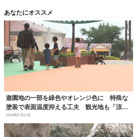
あなたにオススメ
遊園地の一部を緑色やオレンジ色に 特殊な
塗装で表面温度抑える工夫 観光地も「涼」
PRで集客図る 大分
2026年07月21日