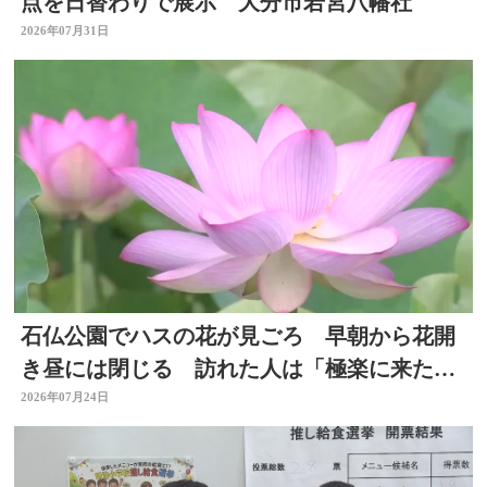
点を日替わりで展示 大分市若宮八幡社
2026年07月31日
石仏公園でハスの花が見ごろ 早朝から花開
き昼には閉じる 訪れた人は「極楽に来た気
分」大分県臼杵市
2026年07月24日