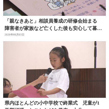
「親なきあと」相談員養成の研修会始まる
障害者が家族など亡くした後も安心して暮ら
せるように 大分
2026年08月03日
県内ほとんどの小中学校で終業式 児童が1