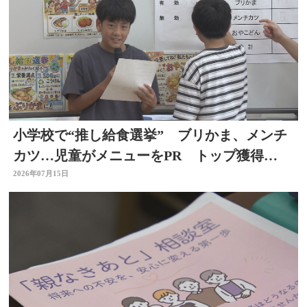
小学校で“推し給食選挙” ブリかま、メンチ
カツ…児童がメニューをPR トップ獲得
は？ 選挙を身近に
2026年07月15日