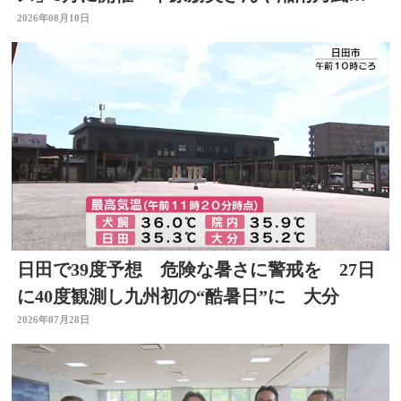
HAN-KUNなど19組
2026年08月10日
日田で39度予想 危険な暑さに警戒を 27日
に40度観測し九州初の“酷暑日”に 大分
2026年07月28日