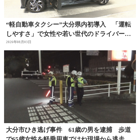
“軽自動車タクシー”大分県内初導入 「運転
しやすさ」で女性や若い世代のドライバー確
保へ
2026年08月03日
大分市ひき逃げ事件 61歳の男を逮捕 歩道
で65歳女性を軽乗用車ではね現場から逃走し