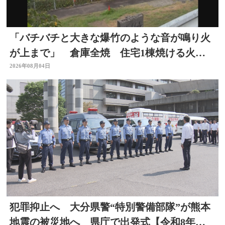
「バチバチと大きな爆竹のような音が鳴り火
が上まで」 倉庫全焼 住宅1棟焼ける火
事 大分
2026年08月04日
犯罪抑止へ 大分県警“特別警備部隊”が熊本
地震の被災地へ 県庁で出発式【令和8年熊