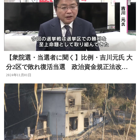
【衆院選・当選者に聞く】比例・吉川元氏 大
分2区で敗れ復活当選 政治資金規正法改正
など取り組む決意
2024年11月01日