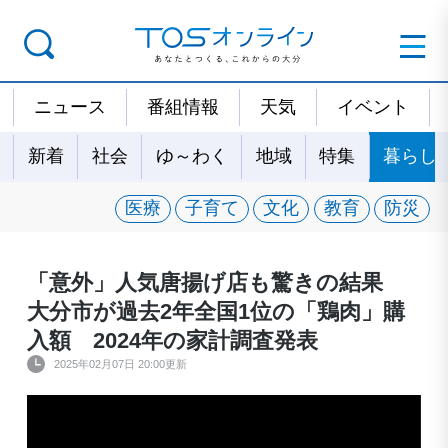
ニュース
番組情報
天気
イベント
新着
社会
ゆ～わく
地域
特集
暮らし
医療
子育て
文化
教育
防災
「意外」人気唐揚げ店も驚きの結果
大分市が過去2年全国1位の「鶏肉」購
入額 2024年の家計調査発表
2025年02月07日 20:00更新