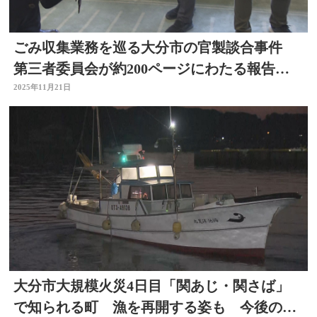
ごみ収集業務を巡る大分市の官製談合事件
第三者委員会が約200ページにわたる報告書
を市長に提出
2025年11月21日
大分市大規模火災4日目「関あじ・関さば」
で知られる町 漁を再開する姿も 今後の影