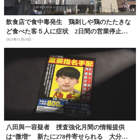
飲食店で食中毒発生 鶏刺しや鶏のたたきな
ど食べた客５人に症状 2日間の営業停止
大分
2025年11月14日
八田與一容疑者 捜査強化月間の情報提供
は“微増” 新たに278件寄せられる 大分・