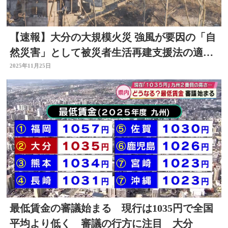
【速報】大分の大規模火災 強風が要因の「自
然災害」として被災者生活再建支援法の適用
決定
2025年11月25日
最低賃金の審議始まる 現行は1035円で全国
平均より低く 審議の行方に注目 大分