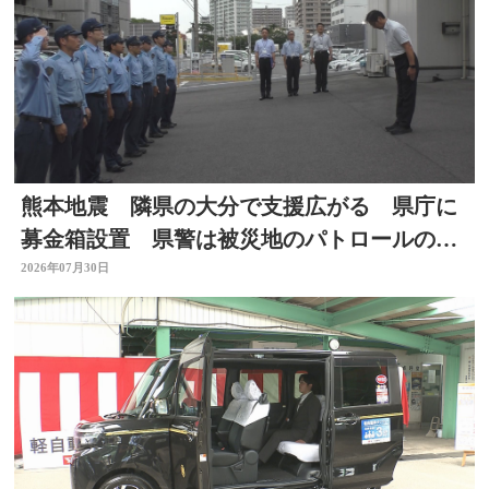
熊本地震 隣県の大分で支援広がる 県庁に
募金箱設置 県警は被災地のパトロールのた
め部隊を派遣
2026年07月30日