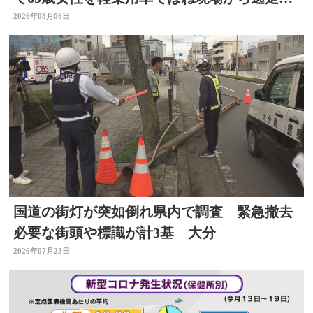
た疑い
2026年08月06日
国道の街灯が突如倒れ県内で調査 緊急撤去
必要な街頭や標識が計3基 大分
2026年07月23日