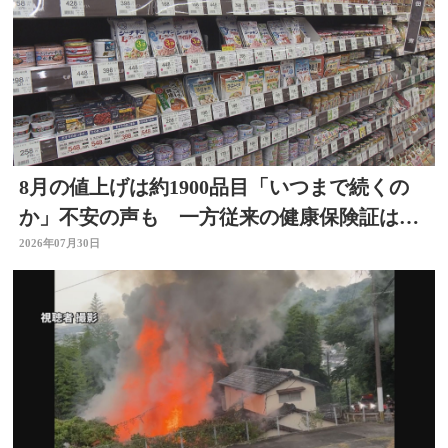
8月の値上げは約1900品目「いつまで続くの
か」不安の声も 一方従来の健康保険証は使
用不可に
2026年07月30日