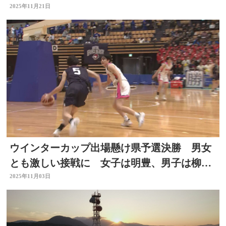
響を懸念
2025年11月21日
ウインターカップ出場懸け県予選決勝 男女
とも激しい接戦に 女子は明豊、男子は柳ヶ
浦が全国へ
2025年11月03日