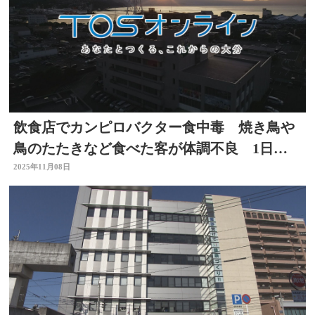
飲食店でカンピロバクター食中毒 焼き鳥や
鳥のたたきなど食べた客が体調不良 1日間
の営業停止 大分
2025年11月08日