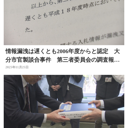
情報漏洩は遅くとも2006年度からと認定 大
分市官製談合事件 第三者委員会の調査報告
書公表
2025年11月25日