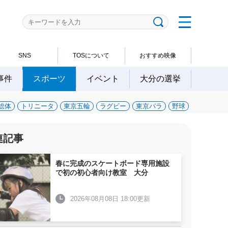
SNS
TOSについて
おすすめ映像
事件
スポーツ
イベント
大分の選挙
総体
トリニータ
東京五輪
ラグビー
東京パラ
野球
連記事
春に完成のスケートボード専用施設
で初の初心者向け教室 大分
2026年08月08日 18:00更新