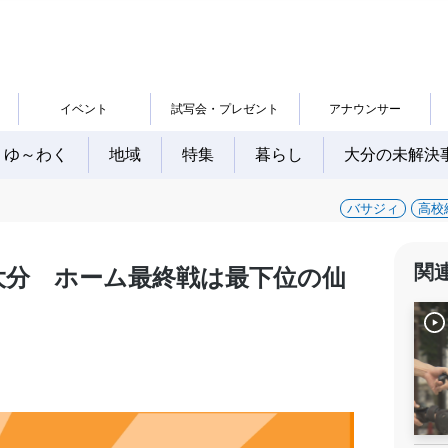
イベント
試写会・プレゼント
アナウンサー
ゆ～わく
地域
特集
暮らし
大分の未解決
バサジィ
高校
関
大分 ホーム最終戦は最下位の仙