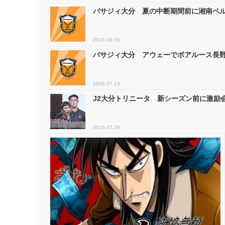
バサジィ大分 夏の中断期間前に湘南ベル
2026.08.03
バサジィ大分 アウェーでボアルース長野
2026.07.13
J2大分トリニータ 新シーズン前に激励会
2026.07.26