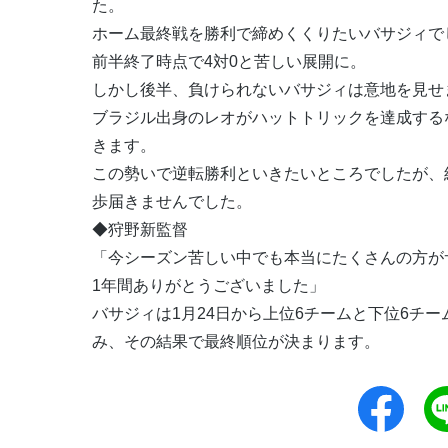
た。
ホーム最終戦を勝利で締めくくりたいバサジィで
前半終了時点で4対0と苦しい展開に。
しかし後半、負けられないバサジィは意地を見せ
ブラジル出身のレオがハットトリックを達成する
きます。
この勢いで逆転勝利といきたいところでしたが、
歩届きませんでした。
◆狩野新監督
「今シーズン苦しい中でも本当にたくさんの方が
1年間ありがとうございました」
バサジィは1月24日から上位6チームと下位6チ
み、その結果で最終順位が決まります。