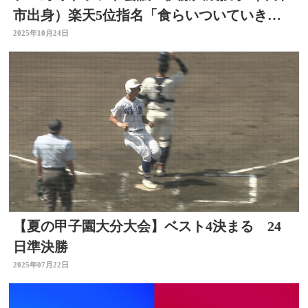
市出身）楽天5位指名「食らいついていきた
い」大分
2025年10月24日
【夏の甲子園大分大会】ベスト4決まる 24
日準決勝
2025年07月22日