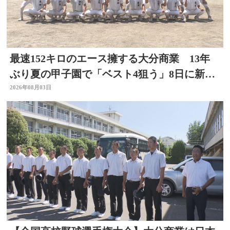
最速152キロのエース擁する大分商業 13年
ぶり夏の甲子園で「ベスト4狙う」8日に新潟
代表と対戦
2026年08月03日