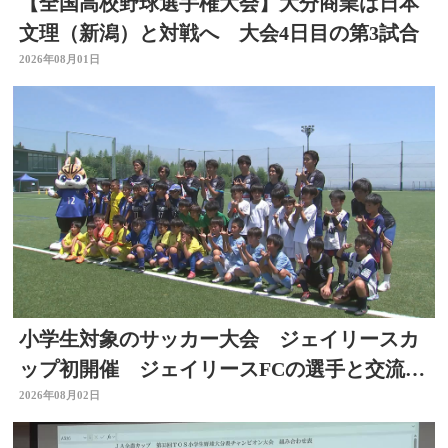
【全国高校野球選手権大会】大分商業は日本
文理（新潟）と対戦へ 大会4日目の第3試合
2026年08月01日
小学生対象のサッカー大会 ジェイリースカ
ップ初開催 ジェイリースFCの選手と交流
も 大分
2026年08月02日