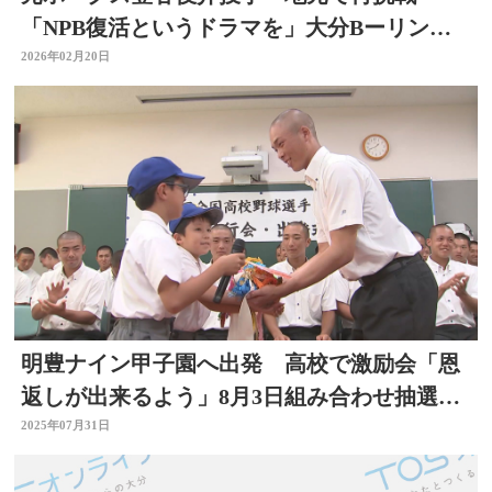
「NPB復活というドラマを」大分Bーリング
スで初優勝目指す
2026年02月20日
明豊ナイン甲子園へ出発 高校で激励会「恩
返しが出来るよう」8月3日組み合わせ抽選
会 大分
2025年07月31日