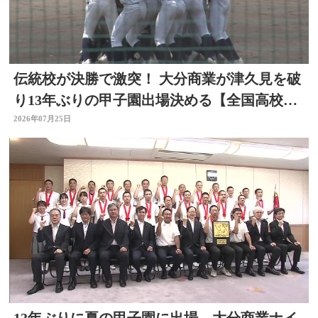
伝統校が決勝で激突！ 大分商業が津久見を破
り13年ぶりの甲子園出場決める【全国高校野
球大分大会】
2026年07月25日