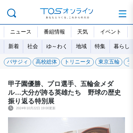
ニュース
番組情報
天気
イベント
新着
社会
ゆ～わく
地域
特集
暮らし
バサジィ
高校総体
トリニータ
東京五輪
ラ
甲子園優勝、プロ選手、五輪金メダ
ル…大分が誇る英雄たち 野球の歴史
振り返る特別展
2024年10月22日 19:00更新