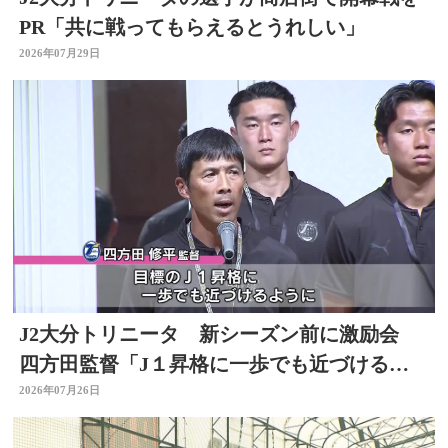
PR「共に戦ってもらえるとうれしい」
2026年07月29日
J2大分トリニータ 新シーズン前に激励会
四方田監督「J１昇格に一歩でも近づけるよ
うに」
2026年07月26日