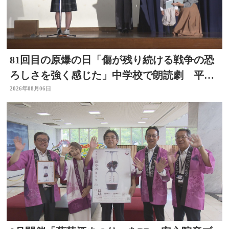
81回目の原爆の日「傷が残り続ける戦争の恐
ろしさを強く感じた」中学校で朗読劇 平和
の大切さ学ぶ 大分
2026年08月06日