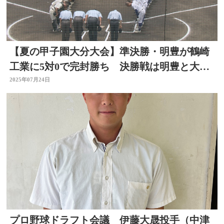
【夏の甲子園大分大会】準決勝・明豊が鶴崎
工業に5対0で完封勝ち 決勝戦は明豊と大分
舞鶴の対戦に
2025年07月24日
プロ野球ドラフト会議 伊藤大晟投手（中津