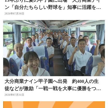
13年ぶりに夏の甲子園に出場 大分商業ナイ
ン「自分たちらしい野球を」知事に活躍を誓
う
2026年07月30日
大分商業ナイン甲子園へ出発 約400人の生
徒などが激励「一戦一戦を大事に優勝をつか
み取って」
2026年07月31日