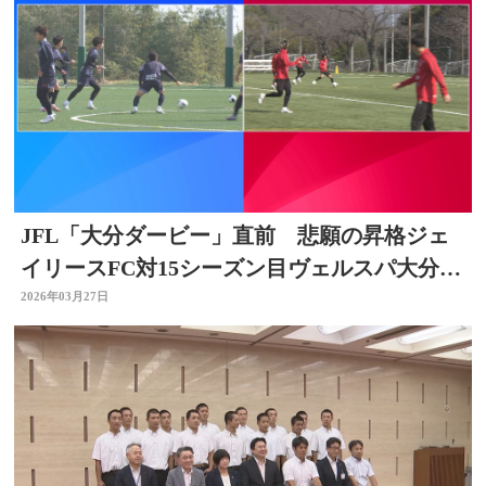
JFL「大分ダービー」直前 悲願の昇格ジェ
イリースFC対15シーズン目ヴェルスパ大分
意気込み語る
2026年03月27日