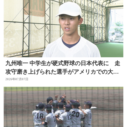
九州唯一 中学生が硬式野球の日本代表に 走
攻守磨き上げられた選手がアメリカでの大会
出場へ 大分
2026年07月07日