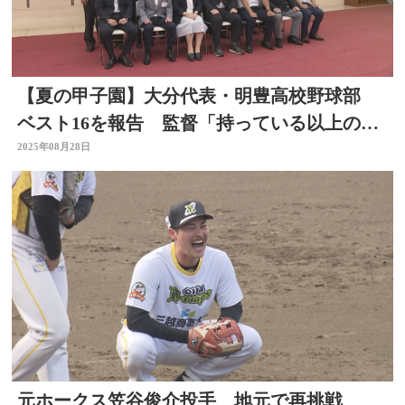
【夏の甲子園】大分代表・明豊高校野球部
ベスト16を報告 監督「持っている以上の力
を発揮できた」
2025年08月28日
元ホークス笠谷俊介投手 地元で再挑戦