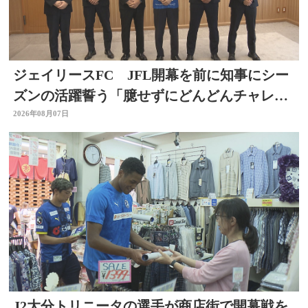
ジェイリースFC JFL開幕を前に知事にシー
ズンの活躍誓う「臆せずにどんどんチャレン
ジする」大分
2026年08月07日
J2大分トリニータの選手が商店街で開幕戦を