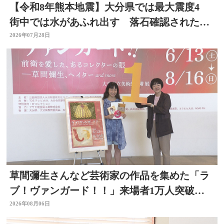
【令和8年熊本地震】大分県では最大震度4
街中では水があふれ出す 落石確認されたと
ころも
2026年07月28日
草間彌生さんなど芸術家の作品を集めた「ラ
ブ！ヴァンガード！！」来場者1万人突破
大分県立美術館
2026年08月06日