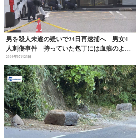
男を殺人未遂の疑いで24日再逮捕へ 男女4
人刺傷事件 持っていた包丁には血痕のよう
なもの付着
2026年07月23日