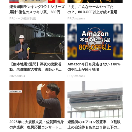
楽天週間ランキング1位！シリーズ
「え、こんなセールやってた
累計3億包のスッキリ茶。380円で
の？」80％OFF以上が続々登場！
お試し
Amazonの本気が...
PR(ハーブ健康本舗)
PR(Amazon)
【熊本地震1週間】深夜の捜索活
Amazon今日も見逃せない！80%
動、老舗旅館の被害、医師たちの
OFF以上が続々登場
奮闘… TOS記者が...
2026/08/04
PR(Amazon)
2025年に大規模火災・佐賀関出身
避難所のエアコン設置率 ９割以
の声楽家 復興応援コンサート
上の自治体もあれば３割以下の市