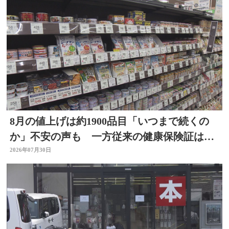
8月の値上げは約1900品目「いつまで続くの
か」不安の声も 一方従来の健康保険証は使
用不可に
2026年07月30日