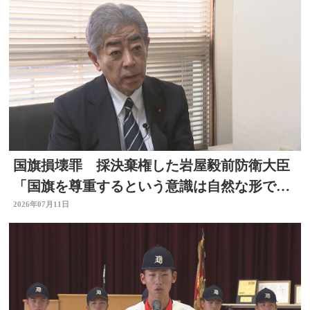
国旗損壊罪 採決棄権した岩屋毅前防衛大臣
「国旗を尊重するという意識は自然な形で育
まれるべきもの」大分
2026年07月11日