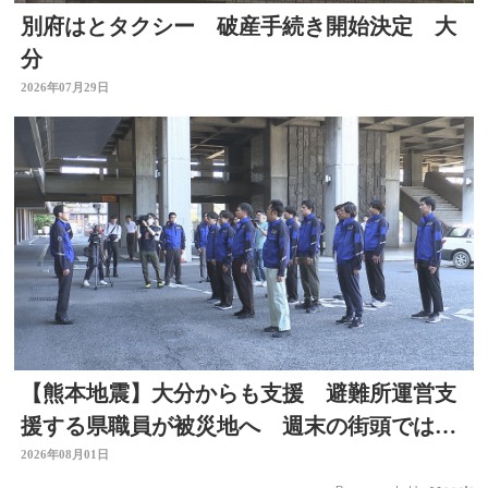
別府はとタクシー 破産手続き開始決定 大
分
2026年07月29日
【熊本地震】大分からも支援 避難所運営支
援する県職員が被災地へ 週末の街頭では募
金の呼びかけも
2026年08月01日