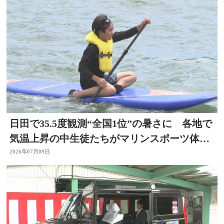
日田で35.5度観測“全国1位”の暑さに 各地で
気温上昇の中生徒たちがマリンスポーツ体
験 大分
2026年07月09日