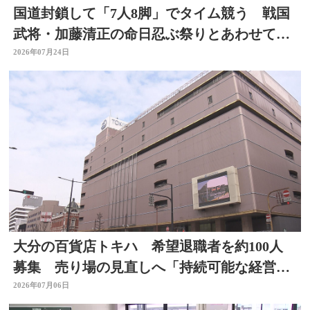
国道封鎖して「7人8脚」でタイム競う 戦国
武将・加藤清正の命日忍ぶ祭りとあわせて初
開催 大分
2026年07月24日
大分の百貨店トキハ 希望退職者を約100人
募集 売り場の見直しへ「持続可能な経営体
制構築のため」
2026年07月06日