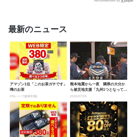
Recommended by
最新のニュース
アマゾン1位「このお茶ガチです」
熊本地震から一夜 隣県の大分か
噂のお茶
ら被災地支援「九州1つとなって」
警察や消防、医師、...
PR(ハーブ健康本舗)
2026/07/29