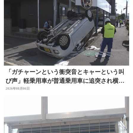
「ガチャーンという衝突音とキャーという叫
び声」軽乗用車が普通乗用車に追突され横
転 周囲騒然 大分
2026年08月06日