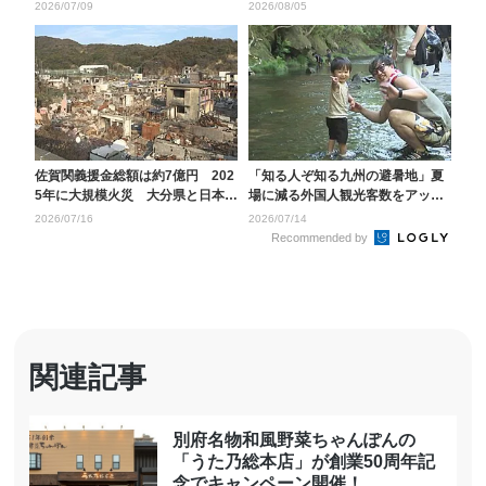
「音楽の力で地元を...
も 大分県内の市町村...
2026/07/09
2026/08/05
佐賀関義援金総額は約7億円 202
「知る人ぞ知る九州の避暑地」夏
5年に大規模火災 大分県と日本赤
場に減る外国人観光客数をアップ
十字社県支部な...
へ おんせん県が“涼...
2026/07/16
2026/07/14
Recommended by
関連記事
別府名物和風野菜ちゃんぽんの
「うた乃総本店」が創業50周年記
念でキャンペーン開催！