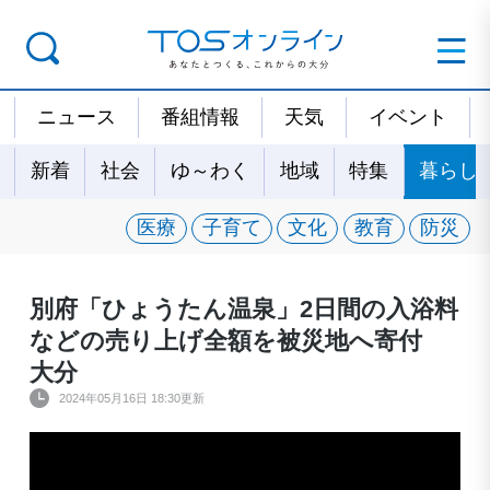
ニュース
番組情報
天気
イベント
新着
社会
ゆ～わく
地域
特集
暮らし
医療
子育て
文化
教育
防災
別府「ひょうたん温泉」2日間の入浴料
などの売り上げ全額を被災地へ寄付
大分
2024年05月16日 18:30更新