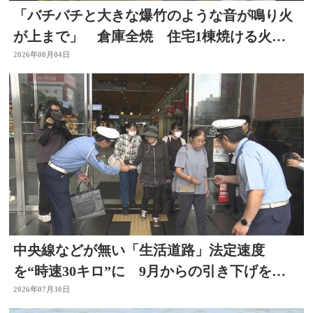
「バチバチと大きな爆竹のような音が鳴り火
が上まで」 倉庫全焼 住宅1棟焼ける火
事 大分
2026年08月04日
中央線などが無い「生活道路」法定速度
を“時速30キロ”に 9月からの引き下げを前
に警察官が街頭啓発
2026年07月30日