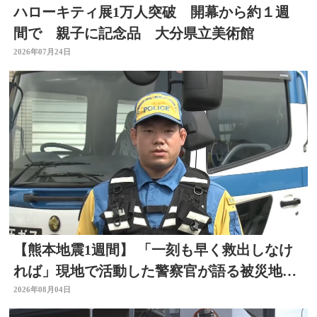
ハローキティ展1万人突破 開幕から約１週
間で 親子に記念品 大分県立美術館
2026年07月24日
【熊本地震1週間】 「一刻も早く救出しなけ
れば」現地で活動した警察官が語る被災地の
状況 大分
2026年08月04日