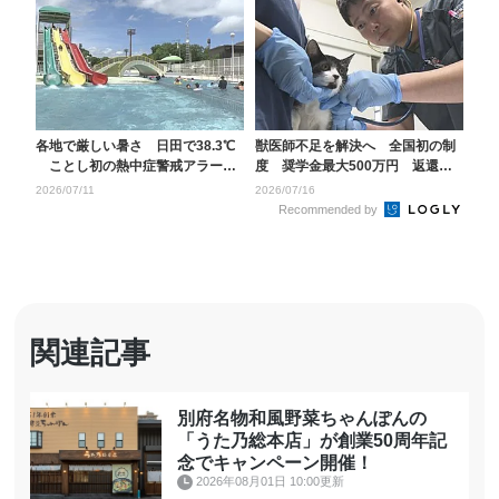
各地で厳しい暑さ 日田で38.3℃
獣医師不足を解決へ 全国初の制
ことし初の熱中症警戒アラート
度 奨学金最大500万円 返還を
発表 大分
肩代わり 大分
2026/07/11
2026/07/16
Recommended by
関連記事
別府名物和風野菜ちゃんぽんの
「うた乃総本店」が創業50周年記
念でキャンペーン開催！
2026年08月01日 10:00更新