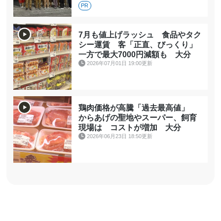
PR
7月も値上げラッシュ 食品やタク
シー運賃 客「正直、びっくり」
一方で最大7000円減額も 大分
2026年07月01日 19:00更新
鶏肉価格が高騰「過去最高値」
からあげの聖地やスーパー、飼育
現場は コストが増加 大分
2026年06月23日 18:50更新