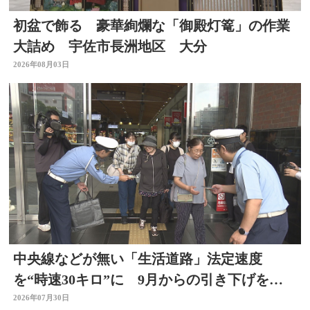
初盆で飾る 豪華絢爛な「御殿灯篭」の作業
大詰め 宇佐市長洲地区 大分
2026年08月03日
中央線などが無い「生活道路」法定速度
を“時速30キロ”に 9月からの引き下げを前
に警察官が街頭啓発
2026年07月30日