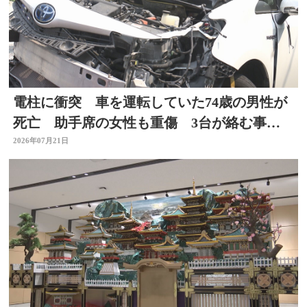
電柱に衝突 車を運転していた74歳の男性が
死亡 助手席の女性も重傷 3台が絡む事
故 大分
2026年07月21日