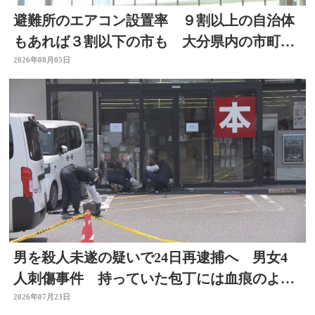
避難所のエアコン設置率 ９割以上の自治体
もあれば３割以下の市も 大分県内の市町村
を調査
2026年08月05日
男を殺人未遂の疑いで24日再逮捕へ 男女4
人刺傷事件 持っていた包丁には血痕のよう
なもの付着
2026年07月23日