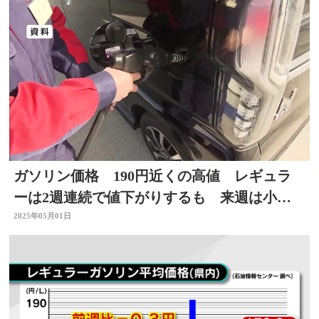
ガソリン価格 190円近くの高値 レギュラ
ーは2週連続で値下がりするも 来週は小幅
な値動き予想 大分
2025年05月01日