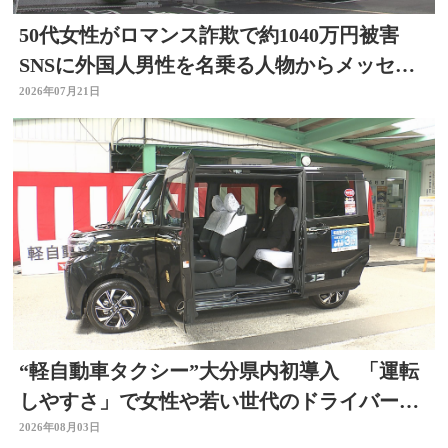
50代女性がロマンス詐欺で約1040万円被害
SNSに外国人男性を名乗る人物からメッセー
ジ 大分
2026年07月21日
“軽自動車タクシー”大分県内初導入 「運転
しやすさ」で女性や若い世代のドライバー確
保へ
2026年08月03日