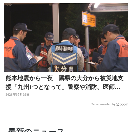
熊本地震から一夜 隣県の大分から被災地支
援「九州1つとなって」警察や消防、医師、
看護師、水道局など
2026年07月29日
Recommended by
最新のニュース