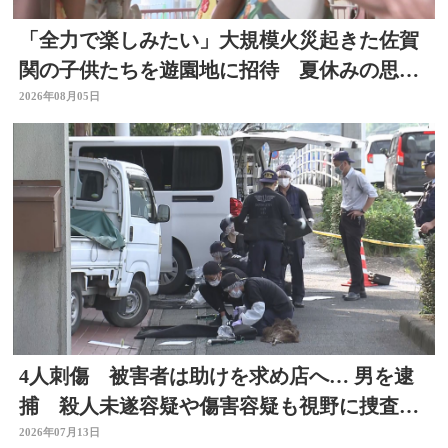
「全力で楽しみたい」大規模火災起きた佐賀
関の子供たちを遊園地に招待 夏休みの思い
出作りに 大分
2026年08月05日
4人刺傷 被害者は助けを求め店へ… 男を逮
捕 殺人未遂容疑や傷害容疑も視野に捜査
大分県佐伯市
2026年07月13日