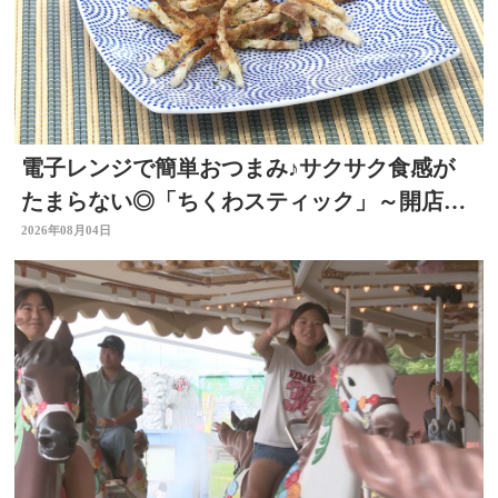
電子レンジで簡単おつまみ♪サクサク食感が
たまらない◎「ちくわスティック」～開店！
キッチン別府ちゃん～
2026年08月04日