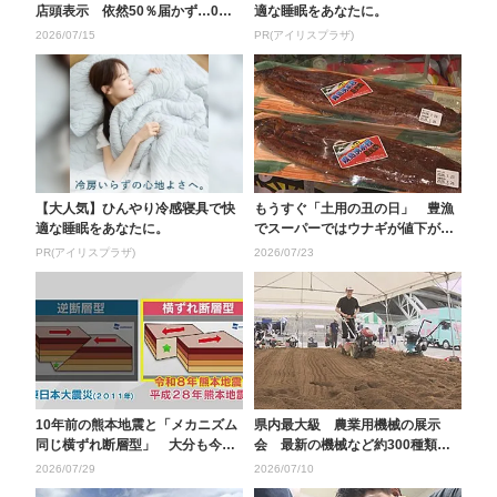
店頭表示 依然50％届かず…0％
適な睡眠をあなたに。
の町も 大分県が市...
2026/07/15
PR(アイリスプラザ)
【大人気】ひんやり冷感寝具で快
もうすぐ「土用の丑の日」 豊漁
適な睡眠をあなたに。
でスーパーではウナギが値下が
り 専門店には悩みも…...
PR(アイリスプラザ)
2026/07/23
10年前の熊本地震と「メカニズム
県内最大級 農業用機械の展示
同じ横ずれ断層型」 大分も今後1
会 最新の機械など約300種類
週間は同程度の地...
耕運機で実際に土を耕...
2026/07/29
2026/07/10