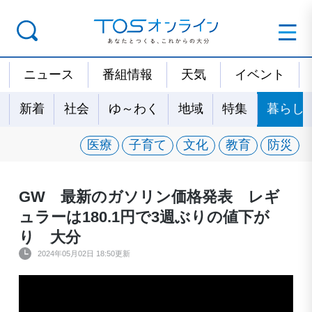
ニュース
番組情報
天気
イベント
新着
社会
ゆ～わく
地域
特集
暮らし
医療
子育て
文化
教育
防災
GW 最新のガソリン価格発表 レギ
ュラーは180.1円で3週ぶりの値下が
り 大分
2024年05月02日 18:50更新