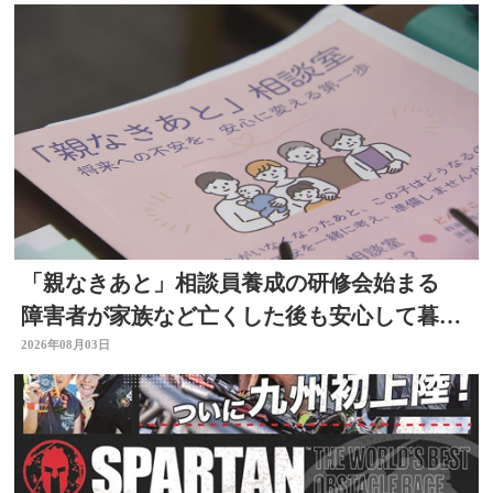
「親なきあと」相談員養成の研修会始まる
障害者が家族など亡くした後も安心して暮ら
せるように 大分
2026年08月03日