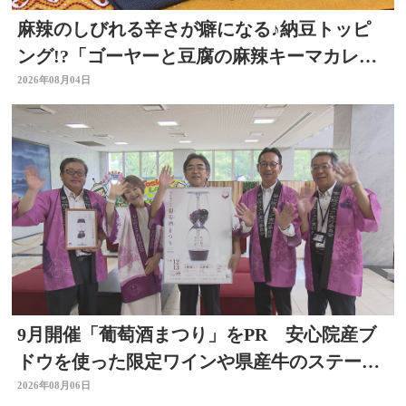
麻辣のしびれる辛さが癖になる♪納豆トッピ
ング!?「ゴーヤーと豆腐の麻辣キーマカレ
ー」～開店！キッチン別府ちゃん～
2026年08月04日
9月開催「葡萄酒まつり」をPR 安心院産ブ
ドウを使った限定ワインや県産牛のステーキ
など 大分
2026年08月06日