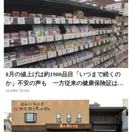
8月の値上げは約1900品目「いつまで続くの
か」不安の声も 一方従来の健康保険証は使
用不可に
2026年07月30日