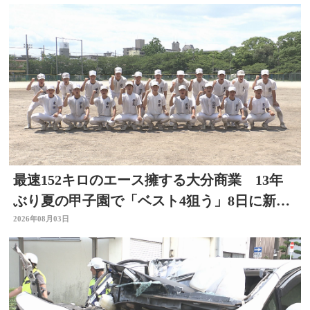
最速152キロのエース擁する大分商業 13年
ぶり夏の甲子園で「ベスト4狙う」8日に新潟
代表と対戦
2026年08月03日