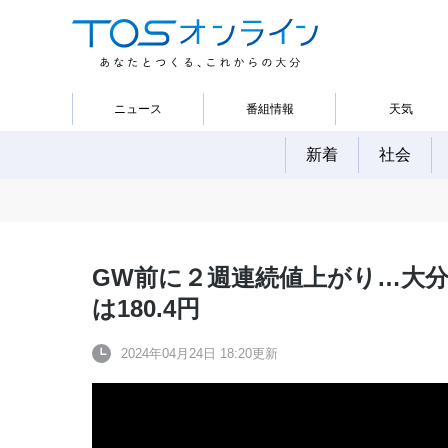
ニュース
番組情報
天気
新着
社会
GW前に２週連続値上がり…大
は180.4円
2024年04月24日 18:20更新