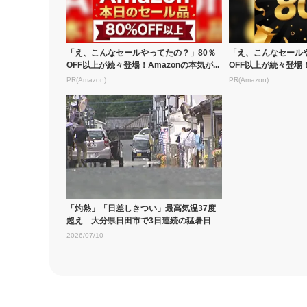
「え、こんなセールやってたの？」80％
「え、こんなセール
OFF以上が続々登場！Amazonの本気が...
OFF以上が続々登場！A
PR(Amazon)
PR(Amazon)
「灼熱」「日差しきつい」最高気温37度
超え 大分県日田市で3日連続の猛暑日
2026/07/10