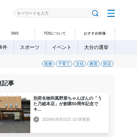
SNS
TOSについて
おすすめ映像
事件
スポーツ
イベント
大分の選挙
医療
子育て
文化
教育
防災
連記事
別府名物和風野菜ちゃんぽんの「う
た乃総本店」が創業50周年記念で
キ
...
2026年08月01日 10:00更新