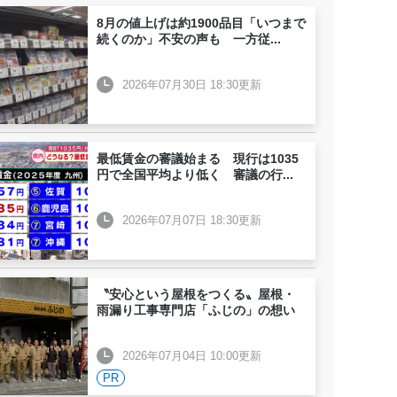
8月の値上げは約1900品目「いつまで
続くのか」不安の声も 一方従
...
2026年07月30日 18:30更新
最低賃金の審議始まる 現行は1035
円で全国平均より低く 審議の行
...
2026年07月07日 18:30更新
〝安心という屋根をつくる〟屋根・
雨漏り工事専門店「ふじの」の想い
2026年07月04日 10:00更新
PR