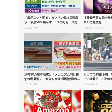
「表示ないと困る」ガソリン価格店頭表
【登録不要＆完全無
示 依然50％届かず…0％の町も 大分県
ネルで見放題
が市...
2026/07/15
PR(Rチャンネル)
10年前の熊本地震と「メカニズム同じ横
日田市で38度予想 宇
ずれ断層型」 大分も今後1週間は同程度
でに猛暑日 2日連
の地...
ー...
2026/07/29
2026/07/13