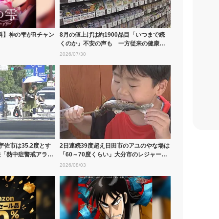
料】神の雫がRチャン
8月の値上げは約1900品目「いつまで続
くのか」不安の声も 一方従来の健康保
険証...
2026/07/30
佐市は35.2度とす
2日連続39度超え日田市のアユのやな場は
続「熱中症警戒アラ
「60～70度くらい」大分市のレジャー
プ...
2026/08/03