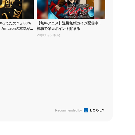
やってたの？」80％
【無料アニメ】逆境無頼カイジ配信中！
mazonの本気が...
視聴で楽天ポイント貯まる
PR(Rチャンネル)
Recommended by